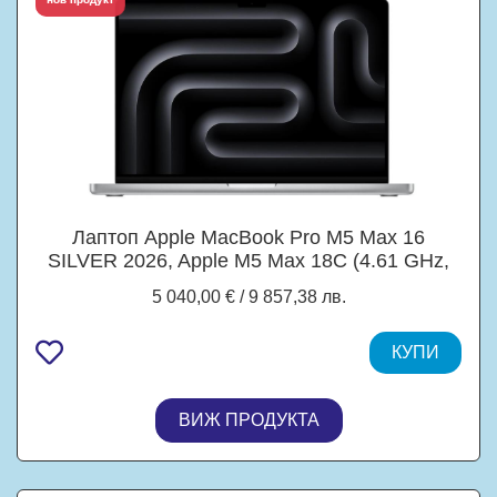
Лаптоп Apple MacBook Pro M5 Max 16
SILVER 2026, Apple M5 Max 18C (4.61 GHz,
48MB Cache), 16.2" (41.15 cm) Liquid Retina
5 040,00 € / 9 857,38 лв.
XDR, 32C GPU Apple M5 Max, 36GB
LPDDR5X, 2TB SSD, Mac OS Tahoe
КУПИ
ВИЖ ПРОДУКТА