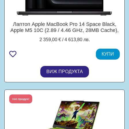
Лаптоп Apple MacBook Pro 14 Space Black,
Apple M5 10C (2.89 / 4.46 GHz, 28MB Cache),
14.2" (36.07 cm) Liquid Retina XDR, 10C GPU
2 359,00 € / 4 613,80 лв.
Apple M5, 24GB LPDDR5X, 1TB SSD, Mac OS
Tahoe
КУПИ
ВИЖ ПРОДУКТА
топ продукт