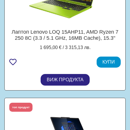
Лаптоп Lenovo LOQ 15AHP11, AMD Ryzen 7
250 8C (3.3 / 5.1 GHz, 16MB Cache), 15.3"
(38.86 cm) WUXGA IPS Anti-glare Display,
1 695,00 € / 3 315,13 лв.
NVIDIA GeForce RTX5050 8GB GDDR7 DLSS
4, 16GB DDR5, 512GB M.2 NVMe SSD,
Windows 11 Home
КУПИ
ВИЖ ПРОДУКТА
топ продукт