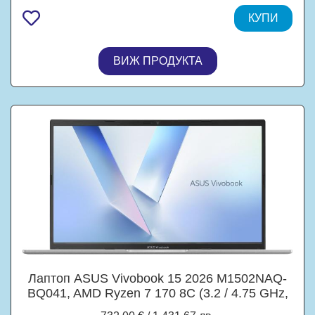
32GB LPDDR5X, 1TB M.2 NVMe SSD,
Windows 11 Home
КУПИ
ВИЖ ПРОДУКТА
Лаптоп ASUS Vivobook 15 2026 M1502NAQ-
BQ041, AMD Ryzen 7 170 8C (3.2 / 4.75 GHz,
16MB Cache), 15.6'' (39.62 cm) FHD IPS, 16GB