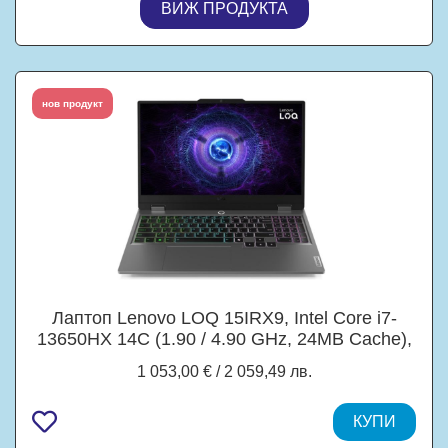
ВИЖ ПРОДУКТА
нов продукт
Лаптоп Lenovo LOQ 15IRX9, Intel Core i7-
13650HX 14C (1.90 / 4.90 GHz, 24MB Cache),
15.6'' (39.62 cm) FHD IPS, NVIDIA GF RTX
1 053,00 € / 2 059,49 лв.
4050 6GB GDDR6 DLSS 3, 16GB DDR5,
512GB M.2 NVMe SSD, Free DOS
КУПИ