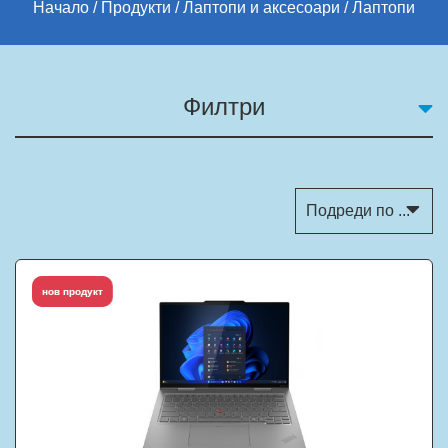
Начало
Продукти
Лаптопи и аксесоари
Лаптопи
Филтри
топ продукт
нов продукт