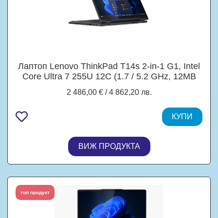
Лаптоп Lenovo ThinkPad T14s 2-in-1 G1, Intel
Core Ultra 7 255U 12C (1.7 / 5.2 GHz, 12MB
Cache), 14.0" (35.56 cm) WUXGA IPS Anti-
2 486,00 € / 4 862,20 лв.
reflection, Touchscreen, Intel Graphics 4 Core,
32GB LPDDR5x, 1TB M.2 NVMe SSD,
Windows 11 Pro
КУПИ
ВИЖ ПРОДУКТА
топ продукт