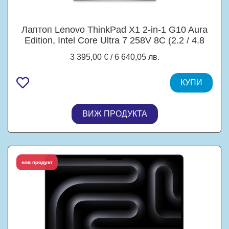
Лаптоп Lenovo ThinkPad X1 2-in-1 G10 Aura
Edition, Intel Core Ultra 7 258V 8C (2.2 / 4.8
GHz, 12MB Cache), 14.0" (35.56 cm) 2.8K
3 395,00 € / 6 640,05 лв.
OLED Display, Touchscreen, Intel Graphics 4
Core, 32GB LPDDR5X, 1TB M.2 NVMe SSD,
Windows 11 Pro
КУПИ
ВИЖ ПРОДУКТА
топ продукт
нов продукт