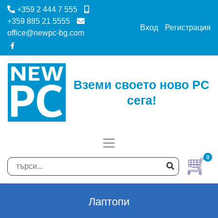
+359 2 444 7 555
+359 885 21 5555
Вход
Регистрация
office@newpc-bg.com
Вземи своето ново PC
сега!
0
Лаптопи