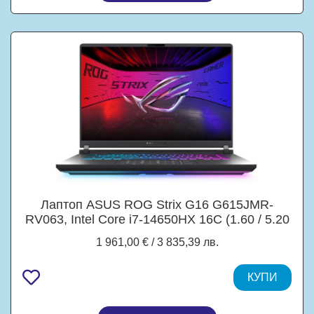
Лаптоп ASUS ROG Strix G16 G615JMR-
RV063, Intel Core i7-14650HX 16C (1.60 / 5.20
GHz, 30MB Cache), 16.0" (40.64 cm) FullHD+
1 961,00 € / 3 835,39 лв.
IPS, NVIDIA GF RTX5060 8GB GDDR7 DLSS
4, 32GB DDR5, 1TB M.2 NVMe SSD, Free
DOS
КУПИ