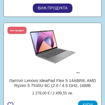
ВИЖ ПРОДУКТА
нов продукт
Лаптоп Lenovo IdeaPad Flex 5 14ABR8, AMD
Ryzen 5 7530U 6C (2.0 / 4.5 GHz, 16MB
Cache), 14.0" (35.56 cm) WUXGA IPS Glossy
1 278,00 € / 2 499,55 лв.
Display, Touchscreen, 16GB LPDDR4X, 1TB
M.2 NVMe SSD, Windows 11 Home
КУПИ