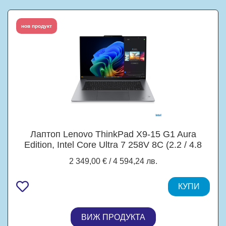
нов продукт
Лаптоп Lenovo ThinkPad X9-15 G1 Aura
Edition, Intel Core Ultra 7 258V 8C (2.2 / 4.8
GHz, 12MB Cache), 15.3" (38.86 cm) 2.8K
2 349,00 € / 4 594,24 лв.
OLED Display, Intel Arc 140V, 32GB LPDDR5X,
1TB M.2 NVMe SSD, Windows 11 Pro
КУПИ
ВИЖ ПРОДУКТА