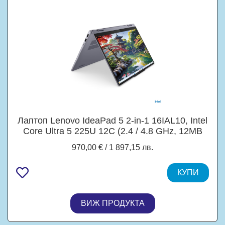
Лаптоп Lenovo IdeaPad 5 2-in-1 16IAL10, Intel
Core Ultra 5 225U 12C (2.4 / 4.8 GHz, 12MB
Cache), 16.0" (40.64 cm) WUXGA Full HD+
970,00 € / 1 897,15 лв.
IPS, Touchscreen, Intel Arc 4 Core, 16GB
LPDDR5X, 512MB M.2 NVMe SSD, Windows
11 Home
КУПИ
ВИЖ ПРОДУКТА