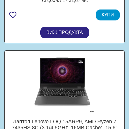
732,00 € / 1 431,67 лв.
DDR5, 512GB M.2 NVMe SSD, Free OS
КУПИ
ВИЖ ПРОДУКТА
Лаптоп Lenovo LOQ 15ARP9, AMD Ryzen 7
7435HS 8C (3.1/4.5GHz, 16MB Cache), 15.6''