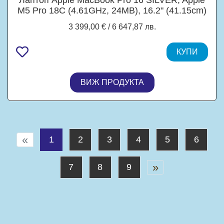
M5 Pro 18C (4.61GHz, 24MB), 16.2" (41.15cm)
Liquid Retina True Tone XDR 1000nits Display,
3 399,00 € / 6 647,87 лв.
20C GPU Apple M5 Pro, 24GB LPDDR5X, 1TB
SSD, 3x Thunderbolt 4, macOS
КУПИ
ВИЖ ПРОДУКТА
«
1
2
3
4
5
6
»
7
8
9