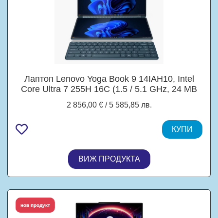
Лаптоп Lenovo Yoga Book 9 14IAH10, Intel
Core Ultra 7 255H 16C (1.5 / 5.1 GHz, 24 MB
cache), 2 x 14" (35.56 см) 2.8K OLED,
2 856,00 € / 5 585,85 лв.
Touchscreen, Intel Arc 140T, 32GB LDDR5x,
1TB M.2 NVMe SSD, Windows 11 Home
КУПИ
ВИЖ ПРОДУКТА
топ продукт
нов продукт