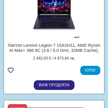
Лаптоп Lenovo Legion 7 15ASH11, AMD Ryzen
AI Max+ 388 8C (3.6 / 5.0 GHz, 32MB Cache),
15.3" (38.86 cm) WQXGA OLED Glossy
2 492,00 € / 4 873,94 лв.
Display, AMD Radeon 8060S, 32GB LPDDR5X,
1TB M.2 NVMe SSD, Windows 11 Home
КУПИ
ВИЖ ПРОДУКТА
топ продукт
нов продукт