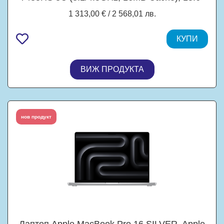
(39.62 cm) FHD IPS Display, 144Hz, NVIDIA
1 313,00 € / 2 568,01 лв.
GF RTX4070 8GB GDDR6, 24GB DDR5, 1TB
M.2 NVMe SSD , Free DOS
КУПИ
ВИЖ ПРОДУКТА
нов продукт
Лаптоп Apple MacBook Pro 16 SILVER, Apple