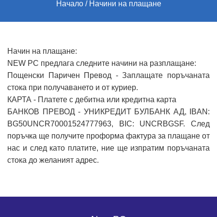
Начало
Начини на плащане
Начин на плащане:
NEW PC предлага следните начини на разплащане:
Пощенски Паричен Превод - Заплащате поръчаната
стока при получаването и от куриер.
КАРТА - Платете с дебитна или кредитна карта
БАНКОВ ПРЕВОД - УНИКРЕДИТ БУЛБАНК АД, IBAN:
BG50UNCR70001524777963, BIC: UNCRBGSF. След
поръчка ще получите проформа фактура за плащане от
нас и след като платите, ние ще изпратим поръчаната
стока до желаният адрес.