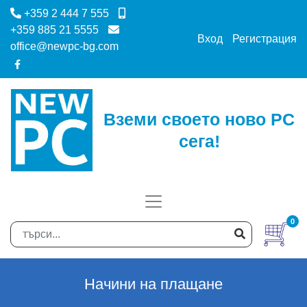
+359 2 444 7 555
+359 885 21 5555
Вход
Регистрация
office@newpc-bg.com
Вземи своето ново PC
сега!
0
Начини на плащане