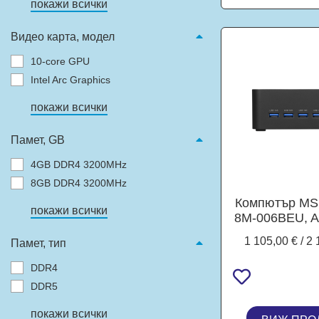
покажи всички
Видео карта, модел
10-core GPU
Intel Arc Graphics
покажи всички
Памет, GB
4GB DDR4 3200MHz
8GB DDR4 3200MHz
Компютър MSI
покажи всички
8M-006BEU, 
7 8845HS 8C (
1 105,00 € / 2 
Памет, тип
GHz, 16MB Ca
Radeon 780
DDR4
DDR5 SODI
DDR5
SSD M.2 
Windows 
покажи всички