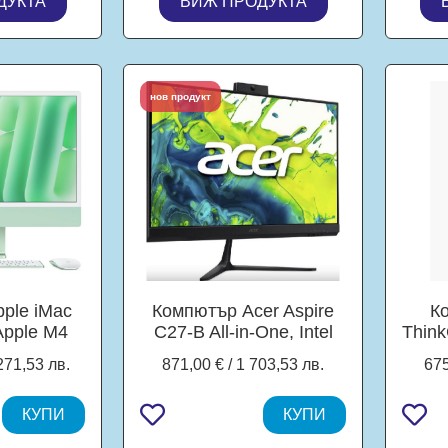
ДУКТА
ВИЖ ПРОДУКТА
NVMe,
45,
нов продукт
ple iMac
Компютър Acer Aspire
К
Apple M4
C27-B All-in-One, Intel
Think
GHz, 4MB
Core i7-1355U 10C (1.20
5, In
271,53 лв.
871,00 € / 1 703,53 лв.
675
 (59.68cm)
/ 5.00 GHz, 12MB
(3
True Tone
Cache), 27.0" (68.58 см)
Cac
lay, 10C
КУПИ
FHD IPS Display, Intel
КУПИ
512G
M4, 16GB
Iris Xe Graphics G7,