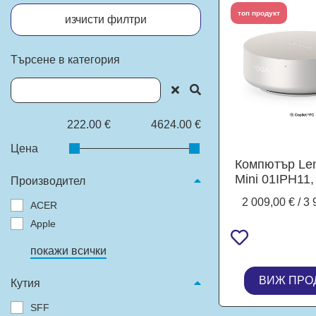
топ продукт
изчисти филтри
Търсене в категория
222.00 €
4624.00 €
Цена
Компютър Le
Mini 01IPH11, 
Производител
Ultra X7 358H 
2 009,00 € / 3 
ACER
4.8 GHz, 18M
Intel Arc B39
Apple
32GB LPDDR
покажи всички
SSD M.2 
Windows 1
ВИЖ ПРО
Кутия
SFF