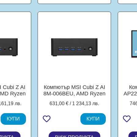
 Cubi Z AI
Компютър MSI Cubi Z AI
Ко
AMD Ryzen
8M-006BEU, AMD Ryzen
AP22
3.8 / 5.1
7 8845HS 8C (3.8 / 5.1
in-
161,19 лв.
631,00 € / 1 234,13 лв.
746
che), AMD
GHz, 16MB Cache), AMD
Gol
M, 16GB
Radeon 780M, no RAM
GHz,
MM, 1TB
КУПИ
(DDR5 SODIMM), no
КУПИ
(54
NVMe,
Storage (M.2 SSD), Free
T
11 Pro
DOS
DDR