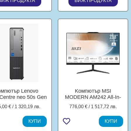
ВИЖ ПРОДУКТА
ВИЖ ПРОДУКТА
 Wi-Fi 5+BT, 2xRJ-
RJ-45, HDMI, DP, Free
 HDMI, Windows 11
DOS
Pro
омпютър Lenovo
Kомпютър MSI
Centre neo 50s Gen
MODERN AM242 All-In-
tel Core i3-14100 4C
One, Intel Core i3 100U
,00 € / 1 320,19 лв.
776,00 € / 1 517,72 лв.
.5/4.7 GHz, 12MB
6C (1.20/4.70 GHz, 10M
he), 16GB DDR5,
Cache), 23.8" (60.45cm)
B SSD, Slim DVD,
КУПИ
Full HD IPS LED Anti-
КУПИ
Free DOS
Flicker technology, 8GB