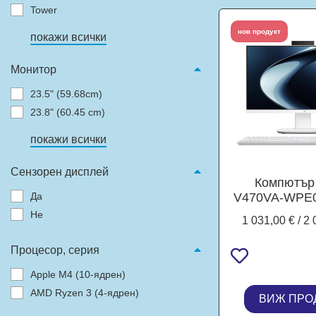
Tower
нов продукт
покажи всички
Монитор
23.5" (59.68cm)
23.8" (60.45 cm)
покажи всички
Сензорен дисплей
Компютър
Да
V470VA-WPE0
All-in-One, 27
Не
1 031,00 € / 2 
см) FHD Ant
Display, Int
Процесор, серия
210H 8C (1.6 
12MB Cache
Apple M4 (10-ядрен)
DDR5, 256GB
AMD Ryzen 3 (4-ядрен)
ВИЖ ПРО
NVMe, Fr