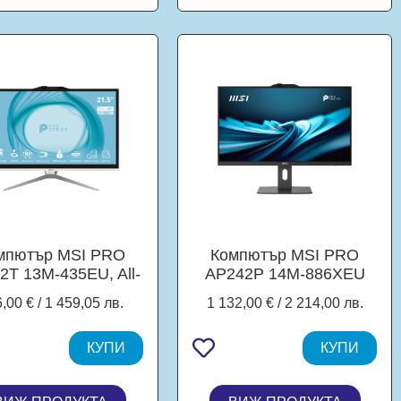
мпютър MSI PRO
Компютър MSI PRO
2T 13M-435EU, All-
AP242P 14M-886XEU
One, Intel Pentium
All-in-One, Intel Core i7-
,00 € / 1 459,05 лв.
1 132,00 € / 2 214,00 лв.
d G7400 2C (3.70
14700 20C (2.50 / 5.40
 6MB Cache), 21.5"
GHz, 33MB Cache),
.61 cm) FHD IPS,
КУПИ
23.8" (60.45 cm) FHD,
КУПИ
ouchscreen, 4GB
16GB DDR5, 1TB SSD
4, 512GB SSD M.2
M.2 NVMe, Wi-Fi 6+BT,