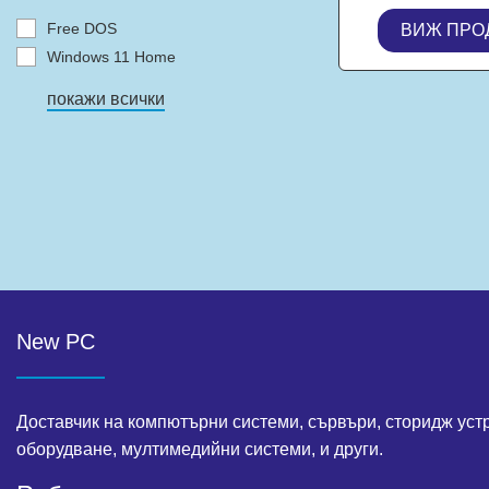
LPDDR5X, 51
Free DOS
ВИЖ ПРО
4x Thunderbo
OS Seq
Windows 11 Home
покажи всички
New PC
Доставчик на компютърни системи, сървъри, сторидж уст
оборудване, мултимедийни системи, и други.