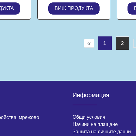
2GB SSD,
16GB DDR4, 512GB
ДУКТА
ВИЖ ПРОДУКТА
lt 4, Mac
SSD M.2 NVMe, Free
uoia
DOS
«
1
2
Информация
Общи условия
ройства, мрежово
Начини на плащане
Защита на личните данни