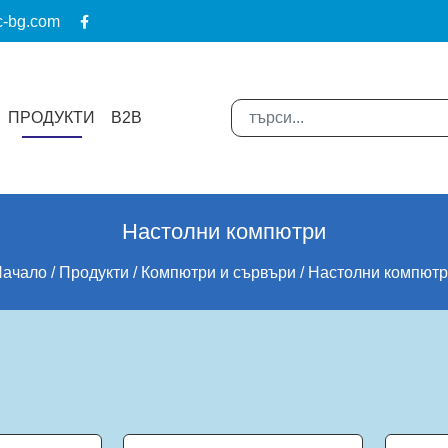
c-bg.com
ПРОДУКТИ
B2B
Настолни компютри
Начало
Продукти
Компютри и сървъри
Настолни компют