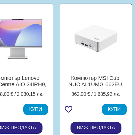
омпютър Lenovo
Компютър MSI Cubi
Centre AIO 24IRH9,
NUC AI 1UMG-062EU,
l Core i5-13420H 8C
Intel Core Ultra 5 125H
8,00 € / 2 030,15 лв.
862,00 € / 1 685,92 лв.
.4/4.6GHz, 12MB
18C (1.2 / 4.5 GHz,
e), 23.8" (60.45cm)
18MB Cache), Intel Arc 7
 IPS 100Hz Anti-
КУПИ
Core, 16GB DDR5
КУПИ
are, 16GB DDR5,
SODIMM, 512GB SSD
B SSD NVMe, Free
M.2 NVMe, Windows 11
ВИЖ ПРОДУКТА
ВИЖ ПРОДУКТА
DOS
Pro