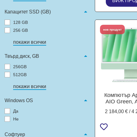
ВИЖ ПРО
Капацитет SSD (GB)
128 GB
256 GB
нов продукт
покажи всички
Твърд диск, GB
256GB
512GB
покажи всички
Компютър Ap
Windows OS
AIO Green, 
10C (4.40 
Да
2 184,00 € / 4 
Cache), 23.5"
Не
4.5K Retina 
500nits Disp
GPU Apple 
Софтуер