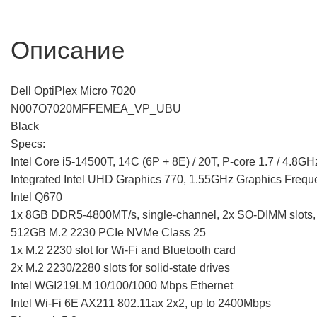
Описание
Dell OptiPlex Micro 7020
N007O7020MFFEMEA_VP_UBU
Black
Specs:
Intel Core i5-14500T, 14C (6P + 8E) / 20T, P-core 1.7 / 4.8G
Integrated Intel UHD Graphics 770, 1.55GHz Graphics Freq
Intel Q670
1x 8GB DDR5-4800MT/s, single-channel, 2x SO-DIMM slots
512GB M.2 2230 PCIe NVMe Class 25
1x M.2 2230 slot for Wi-Fi and Bluetooth card
2x M.2 2230/2280 slots for solid-state drives
Intel WGI219LM 10/100/1000 Mbps Ethernet
Intel Wi-Fi 6E AX211 802.11ax 2x2, up to 2400Mbps