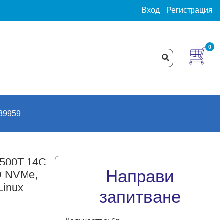
Вход
Регистрация
0
39959
14500T 14C
Направи
D NVMe,
Linux
запитване