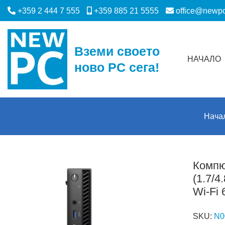
+359 2 444 7 555
+359 885 21 5555
office@newp
Вземи своето
НАЧАЛО
ново PC сега!
Нача
Компют
(1.7/
Wi-Fi 
SKU:
N0