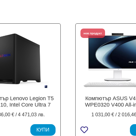
нов продукт
ър Lenovo Legion T5
Компютър ASUS V4
10, Intel Core Ultra 7
WPE0320 V400 All-i
0C (2.3 / 5.2 GHz, 36
27.0" (68.58 см) FHD
86,00 € / 4 471,03 лв.
1 031,00 € / 2 016,46
che), NVIDIA GF RTX
Glare Display, Intel 
i 8GB, 2 x 16GB DDR5
210H 8C (1.6 / 4.8 G
MHz SO-DIMM, 1TB
КУПИ
Cache), 16GB DDR5,