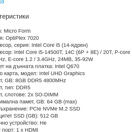
59
теристики
я:
Micro Form
я:
OptiPlex 7020
есор, серия:
Intel Core i5 (14-ядрен)
есор:
Intel Core i5-14500T, 14C (6P + 8E) / 20T, P-core 
z, E-core 1.2 / 3.4GHz, 24MB, 35-92W
ет на дънната платка:
Intel Q670
о карта, модел:
Intel UHD Graphics
т, GB:
8GB DDR5 4800MHz
т, тип:
DDR5
т, слотове:
2x SO-DIMM
имална памет, GB:
64 GB (max)
съхранение:
PCIe NVMe M.2 SSD
цитет SSD (GB):
512 GB
чно устройство:
Не
 порт:
1 x HDMI