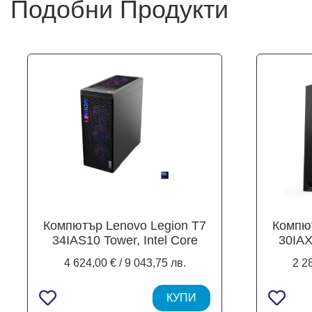
Подобни Продукти
Компютър Lenovo Legion T7
Компют
34IAS10 Tower, Intel Core
30IAX
Ultra 9 285K 24C (3.2 / 5.7
255HX 2
4 624,00 € / 9 043,75 лв.
2 2
GHz, 36MB Cache), NVIDIA
MB ca
RTX 5080 16GB GDDR7,
5060 T
64GB DDR5 5600 MHz, 2TB
КУПИ
5600