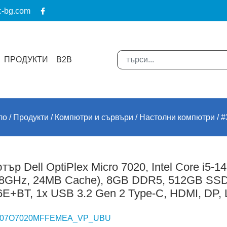
c-bg.com
ПРОДУКТИ
B2B
ло
Продукти
Компютри и сървъри
Настолни компютри
#
ър Dell OptiPlex Micro 7020, Intel Core i5-
4.8GHz, 24MB Cache), 8GB DDR5, 512GB SS
6E+BT, 1x USB 3.2 Gen 2 Type-C, HDMI, DP, 
07O7020MFFEMEA_VP_UBU