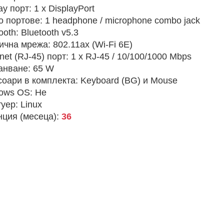
ay порт:
1 x DisplayPort
о портове:
1 headphone / microphone combo jack
ooth:
Bluetooth v5.3
ична мрежа:
802.11ax (Wi-Fi 6E)
net (RJ-45) порт:
1 x RJ-45 / 10/100/1000 Mbps
анване:
65 W
соари в комплекта:
Keyboard (BG) и Mouse
ows OS:
Не
уер:
Linux
нция (месеца):
36