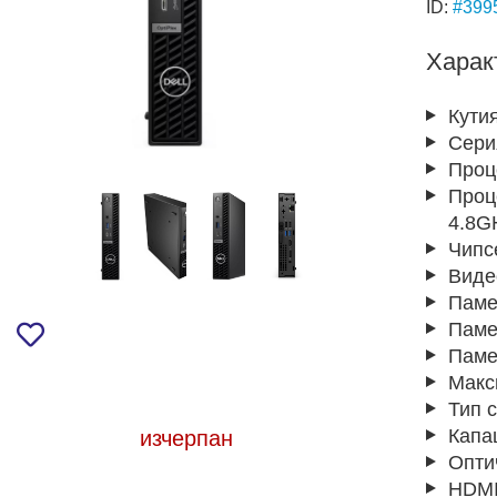
ID:
#399
Харак
Кути
Сери
Проц
Проц
4.8GH
Чипс
Виде
Паме
Паме
Паме
Макс
Тип 
Капа
изчерпан
Опти
HDMI