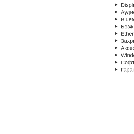
Displ
Ауди
Bluet
Безж
Ether
Захр
Аксе
Wind
Софт
Гара