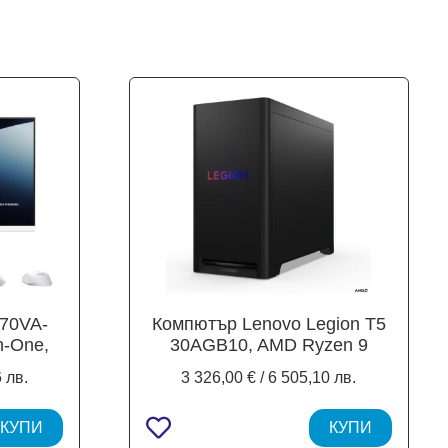
70VA-
Компютър Lenovo Legion T5
n-One,
30AGB10, AMD Ryzen 9
 Anti-
7950X3D 16C (4.2/5.7GHz,
 лв.
3 326,00 € / 6 505,10 лв.
Core 5
32M), NVIDIA RTX 5070
Hz, 12MB
12GB GDDR7, 2 x 16 GB
 256GB
КУПИ
DDR5 5600MHz, 1TB SSD
КУПИ