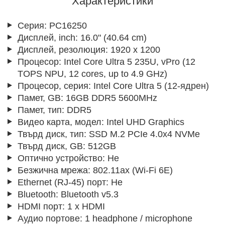
Характеристики
Серия:
PC16250
Дисплей, inch:
16.0" (40.64 cm)
Дисплей, резолюция:
1920 x 1200
Процесор:
Intel Core Ultra 5 235U, vPro (12
TOPS NPU, 12 cores, up to 4.9 GHz)
Процесор, серия:
Intel Core Ultra 5 (12-ядрен)
Памет, GB:
16GB DDR5 5600MHz
Памет, тип:
DDR5
Видео карта, модел:
Intel UHD Graphics
Твърд диск, тип:
SSD M.2 PCIe 4.0x4 NVMe
Твърд диск, GB:
512GB
Оптично устройство:
Не
Безжична мрежа:
802.11ax (Wi-Fi 6E)
Ethernet (RJ-45) порт:
Не
Bluetooth:
Bluetooth v5.3
HDMI порт:
1 x HDMI
Аудио портове:
1 headphone / microphone