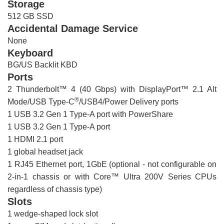
Storage
512 GB SSD
Accidental Damage Service
None
Keyboard
BG/US Backlit KBD
Ports
2 Thunderbolt™ 4 (40 Gbps) with DisplayPort™ 2.1 Alt
®
Mode/USB Type-C
/USB4/Power Delivery ports
1 USB 3.2 Gen 1 Type-A port with PowerShare
1 USB 3.2 Gen 1 Type-A port
1 HDMI 2.1 port
1 global headset jack
1 RJ45 Ethernet port, 1GbE (optional - not configurable on
2-in-1 chassis or with Core™ Ultra 200V Series CPUs
regardless of chassis type)
Slots
1 wedge-shaped lock slot