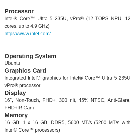
Processor
Intel® Core™ Ultra 5 235U, vPro® (12 TOPS NPU, 12
cores, up to 4.9 GHz)
https://www.intel.com/
content/www/us/en/products/sku/241862
core-ultra-5-processor-235u-12m-cache-up-to-4-90-
ghz/specifications.html
Operating System
Ubuntu
Graphics Card
Integrated Intel® graphics for Intel® Core™ Ultra 5 235U
vPro® processor
Display
16", Non-Touch, FHD+, 300 nit, 45% NTSC, Anti-Glare,
FHD+IR Cam
Memory
16 GB: 1 x 16 GB, DDR5, 5600 MT/s (5200 MT/s with
Intel® Core™ processors)