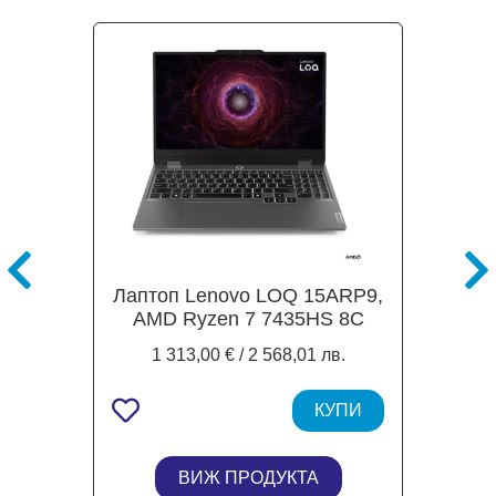
Лаптоп Lenovo LOQ 15ARP9,
AMD Ryzen 7 7435HS 8C
(3.1/4.5GHz, 16MB Cache),
1 313,00 € / 2 568,01 лв.
15.6'' (39.62 cm) FHD IPS
Display, 144Hz, NVIDIA GF
RTX4070 8GB GDDR6, 24GB
КУПИ
DDR5, 1TB M.2 NVMe SSD ,
Free DOS
ВИЖ ПРОДУКТА