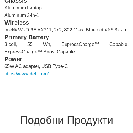
Chassis
Aluminum Laptop
Aluminum 2-in-1
Wireless
Intel® Wi-Fi 6E AX211, 2x2, 802.11ax, Bluetooth® 5.3 card
Primary Battery
3-cell, 55 Wh, ExpressCharge™ Capable,
ExpressCharge™ Boost Capable
Power
65W AC adapter, USB Type-C
https://www.dell.com/
en-us/shop/dell-laptops/dell-pro-14-
plus-laptop-or-2-in-1/spd/dell-pro-pb14250-2-in-1-laptop
Подобни Продукти