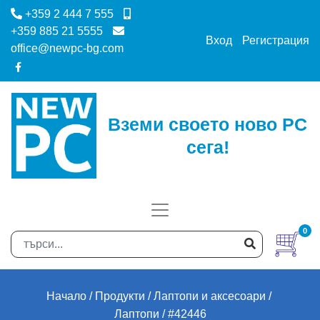
+359 2 444 7 555
+359 885 21 5555
Вход
Регистрация
office@newpc-bg.com
Вземи своето ново PC
сега!
0
Начало
Продукти
Лаптопи и аксесоари
Лаптопи
#42446